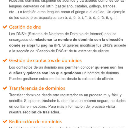
Nuestros dominios disponen de acentos y caracteres comunes de las
lenguas derivadas del latín (castellano, catalán, gallego, francés,
etc...) o también otras lenguas como el griego o el cirílico. Un ejemplo
de los caracteres especiales son à, á, è, é, í, ï, ò, ó, ú, ü, ñ, ç, l·l.
Gestión de dns
Los DNS's (Sistema de Nombres de Dominio de Internet) son los
encargados de
relacionar tu nombre de dominio con la dirección
donde se aloja tu página
(IP). Si quieres modificar tus DNS's accede
a la sección de "Gestión de DNS's" de tu extranet de cliente.
Gestión de contactos de dominios
Los contactos de un dominio nos permiten conocer
quienes son los
dueños y quienes son los que gestionan
un nombre de dominio.
Puedes gestionar estos contactos desde tu extranet de cliente.
Transferencia de dominios
Transferir dominios desde otro registrador es un proceso muy fácil y
sencillo. Si quieres trasladar tu dominio a un entorno seguro, no dudes
en confiar en nosotros. Para más información del proceso visita
nuestra
sección de traslados.
Redirección de dominios