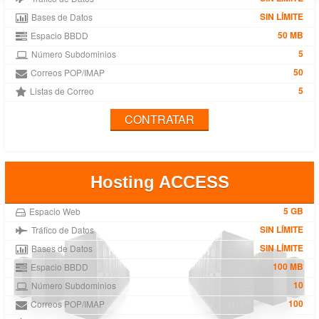
SIN LÍMITE
Bases de Datos
50 MB
Espacio BBDD
5
Número Subdominios
50
Correos POP/IMAP
5
Listas de Correo
CONTRATAR
Hosting ACCESS
5 GB
Espacio Web
SIN LÍMITE
Tráfico de Datos
SIN LÍMITE
Bases de Datos
100 MB
Espacio BBDD
10
Número Subdominios
100
Correos POP/IMAP