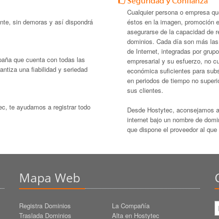
Seguridad y Confianza
Cualquier persona o empresa que
nte, sin demoras y así dispondrá
éstos en la imagen, promoción 
asegurarse de la capacidad de r
dominios. Cada día son más las
de Internet, integradas por grup
paña que cuenta con todas las
empresarial y su esfuerzo, no cue
antiza una fiabilidad y seriedad
económica suficientes para subs
en periodos de tiempo no superi
sus clientes.
tec, te ayudamos a registrar todo
Desde Hostytec, aconsejamos a 
internet bajo un nombre de domin
que dispone el proveedor al que 
Mapa Web
Registra Dominios
La Compañía
Traslada Dominios
Alta en Hostytec