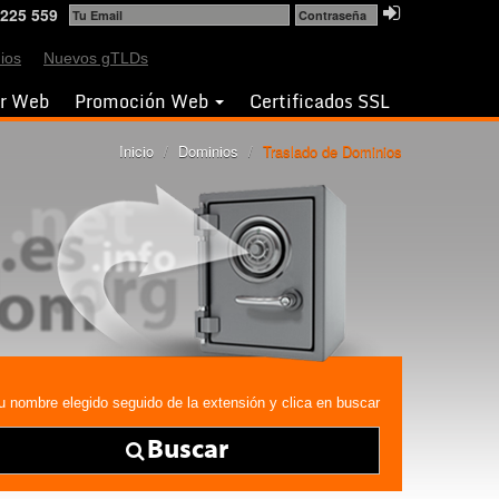
225 559
ios
Nuevos gTLDs
or Web
Promoción Web
Certificados SSL
Inicio
/
Dominios
/
Traslado de Dominios
u nombre elegido seguido de la extensión y clica en buscar
Buscar