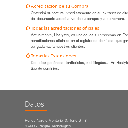
Acreditación de su Compra
Obtendrá su factura inmediatamente en su extranet de clie
del documento acreditativo de su compra y a su nombre.
Todas las acreditaciones oficiales
Actualmente, Hostytec, es una de las 10 empresas en Es
acreditaciones oficiales en el registro de dominios, que gar
obligada hacia nuestros clientes.
Todas las Extensiones
Dominios genéricos, territoriales, multilingües... En Hosty
tipo de dominios.
Datos
Ronda Narcís Monturiol 3, Torre B - 8
46980 - Parque Tecnológico